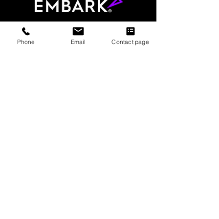
Phone
Email
Contact page
833-362-2751
Communications@embarkgeneral.com
Caixa Postal 502248
Sandy Springs, Geórgia 31150
Serviços
Login do agente
Torne-se um agente
Clientes
Perguntas frequentes
Notícias